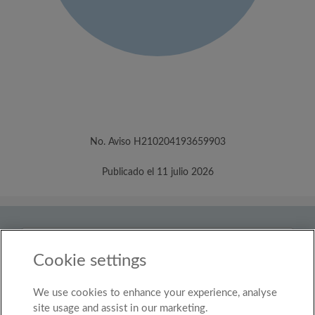
No. Aviso H210204193659903
Publicado el 11 julio 2026
País
Colombia
Cookie settings
We use cookies to enhance your experience, analyse
© Roomgo Limited 2025 - 21 Market Place, Stockport,
United Kingdom, SK1 1EU
site usage and assist in our marketing.