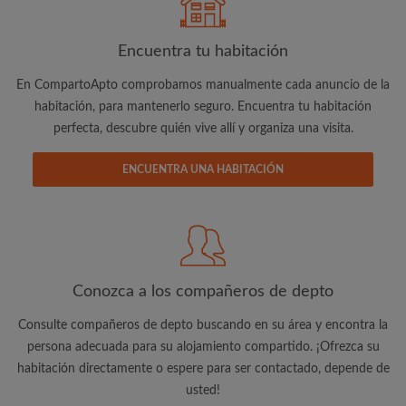
Encuentra tu habitación
En CompartoApto comprobamos manualmente cada anuncio de la
habitación, para mantenerlo seguro. Encuentra tu habitación
perfecta, descubre quién vive allí y organiza una visita.
Dirección de correo electrónico
ENCUENTRA UNA HABITACIÓN
Contraseña
He leído, entendido y acepto las
Términos y Condiciones
y reconocer la
Política de confidencialidad
Conozca a los compañeros de depto
CREAR PERFIL
Consulte compañeros de depto buscando en su área y encontra la
persona adecuada para su alojamiento compartido. ¡Ofrezca su
Quiero recibir ofertas exclusivas y actualizaciones de la
cuenta vía e-mail
habitación directamente o espere para ser contactado, depende de
usted!