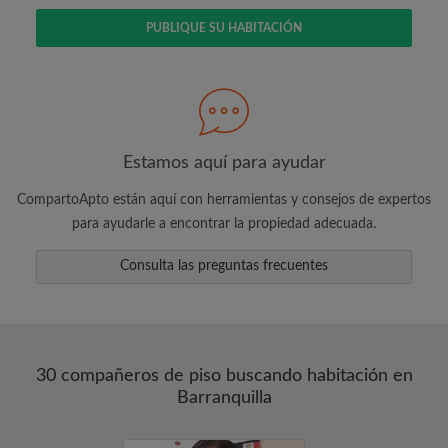
PUBLIQUE SU HABITACIÓN
Busca lo que es importante para ti
Vea piezas y compañeros de depto
Guarda sus búsquedas
Estamos aquí para ayudar
Recibir alertas de nuevos emparejamientos
CompartoApto están aquí con herramientas y consejos de expertos
de las habitaciones
para ayudarle a encontrar la propiedad adecuada.
Realiza solicitudes de visitas
Dile a los compañeros de depto y
Consulta las preguntas frecuentes
propietarios exactamente lo que está
buscando
30 compañeros de piso buscando habitación en
Barranquilla