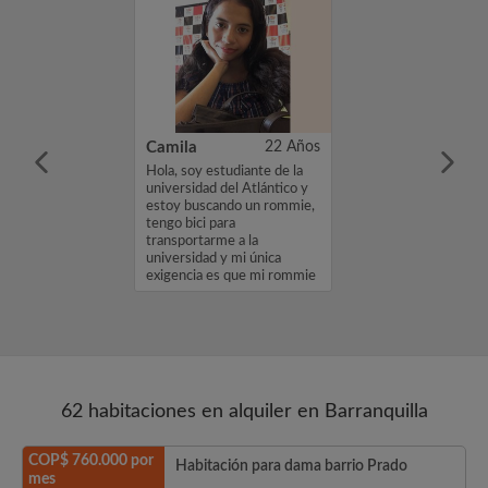
27 Años
Camila
22 Años
amo Johan. Estoy
Hola, soy estudiante de la
bitación por un
universidad del Atlántico y
000000. Si te
estoy buscando un rommie,
erfil, por favor,
tengo bici para
interés o un
transportarme a la
cias, Johan...
universidad y mi única
exigencia es que mi rommie
sea una person...
62 habitaciones en alquiler en Barranquilla
COP$ 760.000 por
Habitación para dama barrio Prado
mes