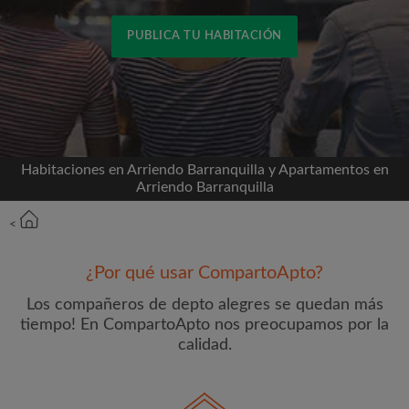
PUBLICA TU HABITACIÓN
Conéctate a través de Facebook
Nunca publicaremos en su línea de tiempo sin su
permiso
Habitaciones en Arriendo Barranquilla y Apartamentos en
Arriendo Barranquilla
O
<
Alquiler mensual máximo (COP$)
¿Por qué usar CompartoApto?
Los compañeros de depto alegres se quedan más
Nombre
tiempo! En CompartoApto nos preocupamos por la
calidad.