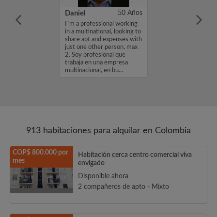
42 Años
Daniel
50 Años
quila,
I´m a professional working
 y ordenada Me
in a multinational, looking to
ir y hacer
share apt and expenses with
 posible ...
just one other person, max
2. Soy profesional que
trabaja en una empresa
multinacional, en bu...
913 habitaciones para alquilar en Colombia
COP$ 800.000 por
Habitación cerca centro comercial viva
mes
envigado
Disponible ahora
2 compañeros de apto - Mixto