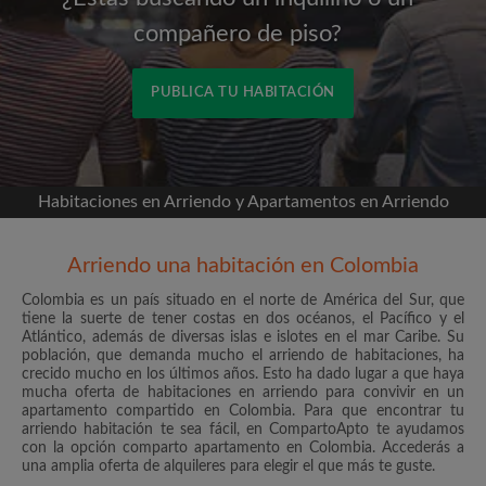
compañero de piso?
PUBLICA TU HABITACIÓN
Conéctate a través de Facebook
Habitaciones en Arriendo y Apartamentos en Arriendo
Nunca publicaremos en su línea de tiempo sin su
permiso
Arriendo una habitación en Colombia
O
Colombia es un país situado en el norte de América del Sur, que
tiene la suerte de tener costas en dos océanos, el Pacífico y el
Atlántico, además de diversas islas e islotes en el mar Caribe. Su
Alquiler mensual máximo (COP$)
población, que demanda mucho el arriendo de habitaciones, ha
crecido mucho en los últimos años. Esto ha dado lugar a que haya
mucha oferta de habitaciones en arriendo para convivir en un
apartamento compartido en Colombia. Para que encontrar tu
Nombre
arriendo habitación te sea fácil, en CompartoApto te ayudamos
con la opción comparto apartamento en Colombia. Accederás a
una amplia oferta de alquileres para elegir el que más te guste.