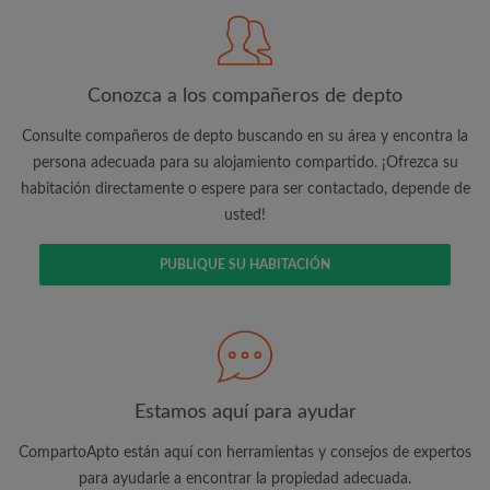
cuenta vía e-mail
Conozca a los compañeros de depto
Consulte compañeros de depto buscando en su área y encontra la
Busca lo que es importante para ti
persona adecuada para su alojamiento compartido. ¡Ofrezca su
habitación directamente o espere para ser contactado, depende de
Vea piezas y compañeros de depto
usted!
Guarda sus búsquedas
Recibir alertas de nuevos emparejamientos
PUBLIQUE SU HABITACIÓN
de las habitaciones
Realiza solicitudes de visitas
Dile a los compañeros de depto y
propietarios exactamente lo que está
buscando
Estamos aquí para ayudar
CompartoApto están aquí con herramientas y consejos de expertos
para ayudarle a encontrar la propiedad adecuada.