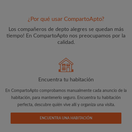
¿Por qué usar CompartoApto?
Los compañeros de depto alegres se quedan más
tiempo! En CompartoApto nos preocupamos por la
calidad.
Dirección de correo electrónico
Contraseña
Encuentra tu habitación
En CompartoApto comprobamos manualmente cada anuncio de la
He leído, entendido y acepto las
Términos y Condiciones
y reconocer la
Política de confidencialidad
habitación, para mantenerlo seguro. Encuentra tu habitación
perfecta, descubre quién vive allí y organiza una visita.
CREAR PERFIL
ENCUENTRA UNA HABITACIÓN
Quiero recibir ofertas exclusivas y actualizaciones de la