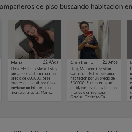
ompañeros de piso buscando habitación en
Maria
22 Años
Christian Castrillon
21 Años
Hola, Me llamo Maria. Estoy
Hola, Me llamo Christian
H
buscando habitación por un
Castrillon . Estoy buscando
p
precio de 600000. Si te
habitación por un precio de
e
interesa mi perfil, por favor,
500000. Si te interesa mi
e
envíame un interés o un
perfil, por favor, envíame un
d
mensaje. Gracias, Maria...
interés o un mensaje.
c
Gracias, Christian Ca...
p
c