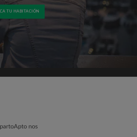
CA TU HABITACIÓN
ónico
mpartoApto nos
pto las
Términos y Condiciones
y
idencialidad