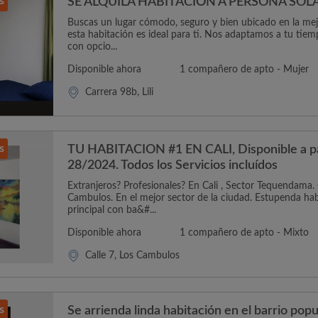
s
SE ALQUILA HABITACIÓN A PERSONA SOL
Buscas un lugar cómodo, seguro y bien ubicado en la mejo
esta habitación es ideal para ti. Nos adaptamos a tu tie
con opcio...
Disponible ahora
1 compañero de apto - Mujer
Carrera 98b, Lili
s
TU HABITACION #1 EN CALI, Disponible a pa
28/2024. Todos los Servicios incluídos
Extranjeros? Profesionales? En Cali , Sector Tequendama. 
Cambulos. En el mejor sector de la ciudad. Estupenda habi
principal con ba&#...
Disponible ahora
1 compañero de apto - Mixto
Calle 7, Los Cambulos
s
Se arrienda linda habitación en el barrio popu