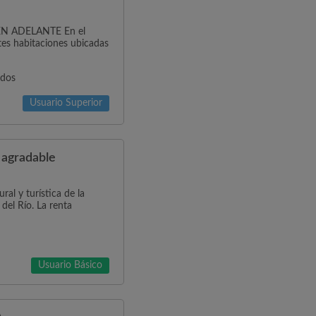
N ADELANTE En el
tes habitaciones ubicadas
idos
Usuario Superior
 agradable
al y turística de la
 del Río. La renta
Usuario Básico