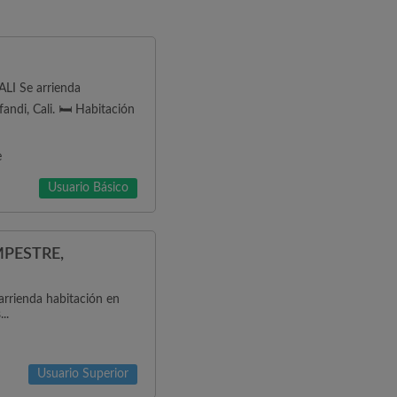
I Se arrienda
ndi, Cali. 🛏️ Habitación
e
Usuario Básico
PESTRE,
arrienda habitación en
..
Usuario Superior