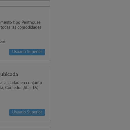
amento tipo Penthouse
n todas las comodidades
bre
Usuario Superior
 ubicada
 a la ciudad en conjunto
la, Comedor ,Star T.V,
Usuario Superior