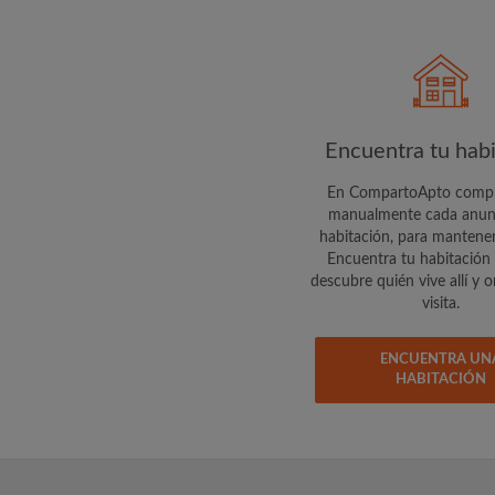
buscando
Encuentra tu hab
En CompartoApto com
manualmente cada anunc
habitación, para mantener
Encuentra tu habitación 
descubre quién vive allí y 
visita.
ENCUENTRA UN
HABITACIÓN