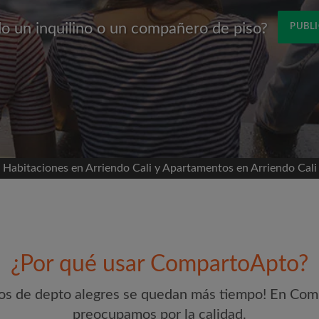
o un inquilino o un compañero de piso?
PUBLI
Nombre
és de Facebook
línea de tiempo sin su
iso
 habitacion
Habitaciones en Arriendo Cali y Apartamentos en Arriendo Cali
tante para ti
ros de depto
s
Dirección de correo electr
uevos emparejamientos
¿Por qué usar CompartoApto?
Contraseña
visitas
s de depto y
s de depto alegres se quedan más tiempo! En Co
nte lo que está
He leído, entendido y ace
preocupamos por la calidad.
reconocer la
Política de conf