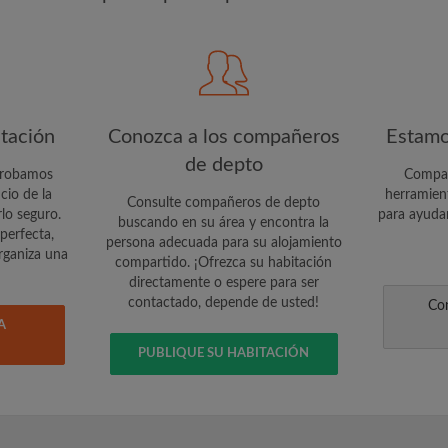
CREA
Quiero recibir ofertas excl
cuenta vía e-mail
itación
Conozca a los compañeros
Estamo
de depto
probamos
Compar
io de la
herramien
Consulte compañeros de depto
lo seguro.
para ayudar
buscando en su área y encontra la
perfecta,
persona adecuada para su alojamiento
organiza una
compartido. ¡Ofrezca su habitación
directamente o espere para ser
contactado, depende de usted!
Con
A
PUBLIQUE SU HABITACIÓN