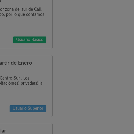
A
r zona del sur de Cali,
mpo, por lo que contamos
Usuario Básico
rtir de Enero
Centro-Sur , Los
tación(es) privada(s) la
Usuario Superior
lar