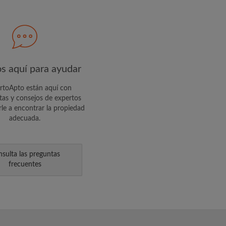
R PERFIL
usivas y actualizaciones de la
s aquí para ayudar
toApto están aquí con
tas y consejos de expertos
le a encontrar la propiedad
adecuada.
sulta las preguntas
frecuentes