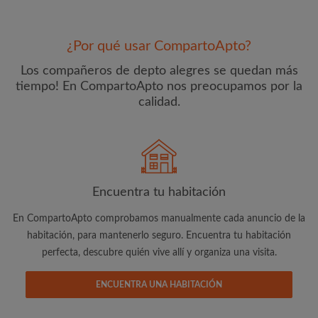
¿Por qué usar CompartoApto?
Los compañeros de depto alegres se quedan más
tiempo! En CompartoApto nos preocupamos por la
calidad.
Dirección de correo electrónico
Contraseña
Encuentra tu habitación
En CompartoApto comprobamos manualmente cada anuncio de la
He leído, entendido y acepto las
Términos y Condiciones
y reconocer la
Política de confidencialidad
habitación, para mantenerlo seguro. Encuentra tu habitación
perfecta, descubre quién vive allí y organiza una visita.
CREAR PERFIL
ENCUENTRA UNA HABITACIÓN
Quiero recibir ofertas exclusivas y actualizaciones de la