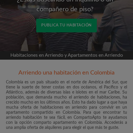
compañero de piso?
PUBLICA TU HABITACIÓN
Conéctate a través de Facebook
Habitaciones en Arriendo y Apartamentos en Arriendo
Nunca publicaremos en su línea de tiempo sin su
permiso
Arriendo una habitación en Colombia
O
Colombia es un país situado en el norte de América del Sur, que
tiene la suerte de tener costas en dos océanos, el Pacífico y el
Atlántico, además de diversas islas e islotes en el mar Caribe. Su
Alquiler mensual máximo (COP$)
población, que demanda mucho el arriendo de habitaciones, ha
crecido mucho en los últimos años. Esto ha dado lugar a que haya
mucha oferta de habitaciones en arriendo para convivir en un
apartamento compartido en Colombia. Para que encontrar tu
Nombre
arriendo habitación te sea fácil, en CompartoApto te ayudamos
con la opción comparto apartamento en Colombia. Accederás a
una amplia oferta de alquileres para elegir el que más te guste.