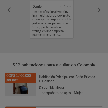
42 Años
Daniel
50 Años
quila,
I´m a professional working
 y ordenada Me
in a multinational, looking to
ir y hacer
share apt and expenses with
 posible ...
just one other person, max
2. Soy profesional que
trabaja en una empresa
multinacional, en bu...
913 habitaciones para alquilar en Colombia
COP$ 1.400.000
Habitación Principal con Baño Privado --
por mes
El Poblado
Disponible ahora
1 compañero de apto - Mujer