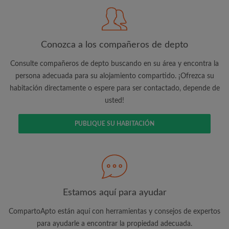
cuenta vía e-mail
Conozca a los compañeros de depto
Consulte compañeros de depto buscando en su área y encontra la
Busca lo que es importante para ti
persona adecuada para su alojamiento compartido. ¡Ofrezca su
habitación directamente o espere para ser contactado, depende de
Vea piezas y compañeros de depto
usted!
Guarda sus búsquedas
Recibir alertas de nuevos emparejamientos
PUBLIQUE SU HABITACIÓN
de las habitaciones
Realiza solicitudes de visitas
Dile a los compañeros de depto y
propietarios exactamente lo que está
buscando
Estamos aquí para ayudar
CompartoApto están aquí con herramientas y consejos de expertos
para ayudarle a encontrar la propiedad adecuada.