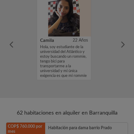
27 Años
Camila
22 Años
amo Johan. Estoy
Hola, soy estudiante de la
bitación por un
universidad del Atlántico y
000000. Si te
estoy buscando un rommie,
erfil, por favor,
tengo bici para
interés o un
transportarme a la
cias, Johan...
universidad y mi única
exigencia es que mi rommie
sea una person...
62 habitaciones en alquiler en Barranquilla
COP$ 760.000 por
Habitación para dama barrio Prado
mes