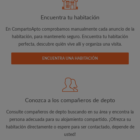
Encuentra tu habitación
En CompartoApto comprobamos manualmente cada anuncio de la
habitación, para mantenerlo seguro. Encuentra tu habitación
perfecta, descubre quién vive allí y organiza una visita.
Dirección de correo electrónico
ENCUENTRA UNA HABITACIÓN
Contraseña
He leído, entendido y acepto las
Términos y Condiciones
y reconocer la
Política de confidencialidad
Conozca a los compañeros de depto
CREAR PERFIL
Consulte compañeros de depto buscando en su área y encontra la
persona adecuada para su alojamiento compartido. ¡Ofrezca su
Quiero recibir ofertas exclusivas y actualizaciones de la
cuenta vía e-mail
habitación directamente o espere para ser contactado, depende de
usted!