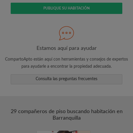
PUBLIQUE SU HABITACIÓN
Busca lo que es importante para ti
Vea piezas y compañeros de depto
Guarda sus búsquedas
Estamos aquí para ayudar
Recibir alertas de nuevos emparejamientos
CompartoApto están aquí con herramientas y consejos de expertos
de las habitaciones
para ayudarle a encontrar la propiedad adecuada.
Realiza solicitudes de visitas
Dile a los compañeros de depto y
Consulta las preguntas frecuentes
propietarios exactamente lo que está
buscando
29 compañeros de piso buscando habitación en
Barranquilla