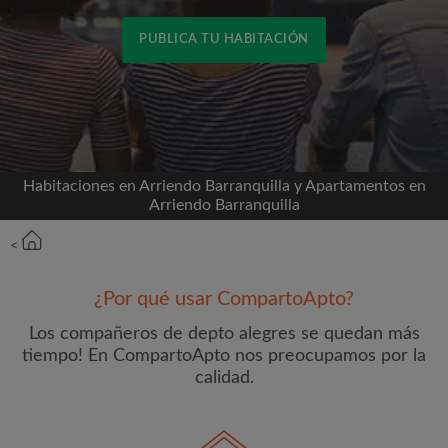
PUBLICA TU HABITACIÓN
Conéctate a través de Facebook
Nunca publicaremos en su línea de tiempo sin su
permiso
Habitaciones en Arriendo Barranquilla y Apartamentos en
Arriendo Barranquilla
O
<
Alquiler mensual máximo (COP$)
¿Por qué usar CompartoApto?
Los compañeros de depto alegres se quedan más
Nombre
tiempo! En CompartoApto nos preocupamos por la
calidad.