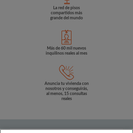
La red de pisos
compartidos más
grande del mundo
Más de 60 mil nuevos
inquilinos reales al mes
Anuncia tu vivienda con
nosotros y conseguirás,
al menos, 15 consultas
reales