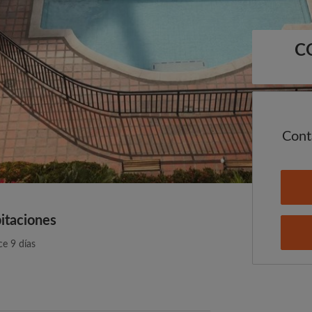
C
Cont
itaciones
ce 9 días