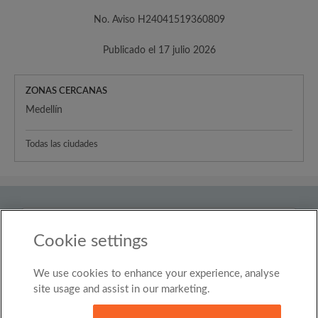
No. Aviso H24041519360809
Publicado el 17 julio 2026
ZONAS CERCANAS
Medellín
Todas las ciudades
País
Colombia
Cookie settings
We use cookies to enhance your experience, analyse
© Roomgo Limited 2025 - 21 Market Place, Stockport,
United Kingdom, SK1 1EU
site usage and assist in our marketing.