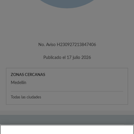
No. Aviso H230927213847406
Publicado el 17 julio 2026
ZONAS CERCANAS
Medellín
Todas las ciudades
País