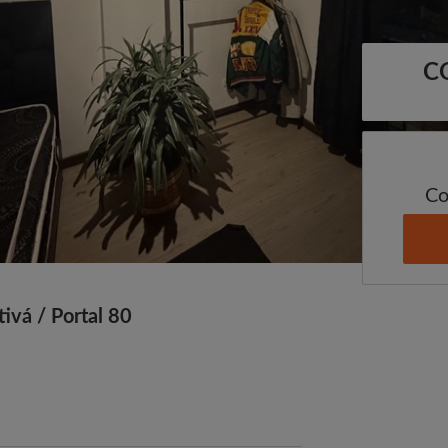
C
Co
tivá / Portal 80