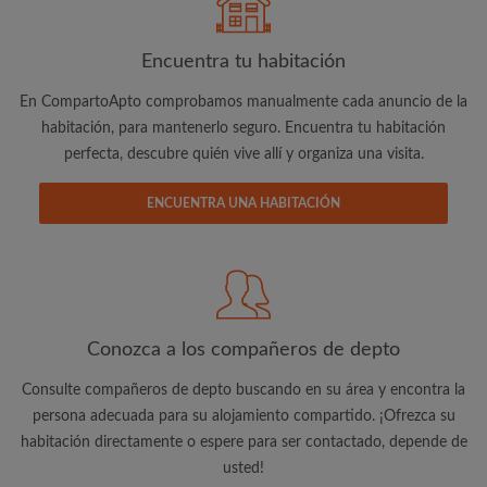
Encuentra tu habitación
En CompartoApto comprobamos manualmente cada anuncio de la
Dirección de correo electrónico
habitación, para mantenerlo seguro. Encuentra tu habitación
perfecta, descubre quién vive allí y organiza una visita.
Contraseña
ENCUENTRA UNA HABITACIÓN
He leído, entendido y acepto las
Términos y Condiciones
y reconocer la
Política de confidencialidad
CREAR PERFIL
Conozca a los compañeros de depto
Quiero recibir ofertas exclusivas y actualizaciones de la
cuenta vía e-mail
Consulte compañeros de depto buscando en su área y encontra la
persona adecuada para su alojamiento compartido. ¡Ofrezca su
habitación directamente o espere para ser contactado, depende de
usted!