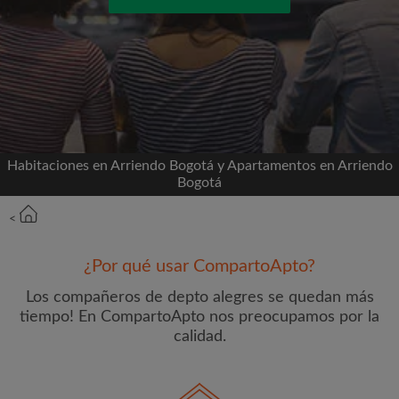
Conéctate a través de Facebook
Nunca publicaremos en su línea de tiempo sin su
permiso
O
Habitaciones en Arriendo Bogotá y Apartamentos en Arriendo
Bogotá
Alquiler mensual máximo (COP$)
<
Nombre
¿Por qué usar CompartoApto?
Los compañeros de depto alegres se quedan más
tiempo! En CompartoApto nos preocupamos por la
calidad.