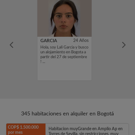
el Rodriguez Paez
22 Años
GARCIA
24 Años
stador de café
Hola, soy Lali Garcia y busco
ona T junto a
un alojamiento en Bogota a
cial atlantis en
partir del 27 de septiembre
specialidad
! ...
e barra. Busco
a largo plazo. ...
345 habitaciones en alquiler en Bogotá
COP$ 1.500.000
Habitacion muyGrande en Amplio Ap en
por mes
Torres de Sevilla, sin restricciones, muy