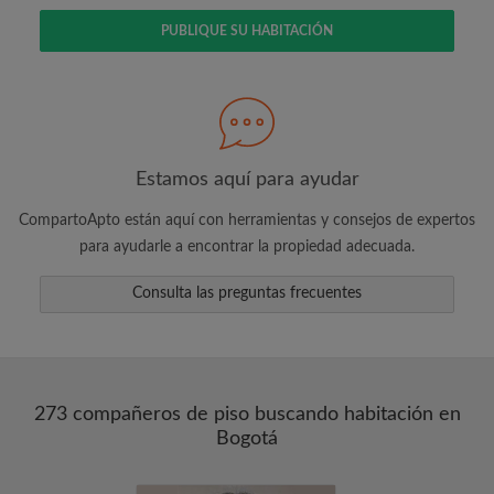
PUBLIQUE SU HABITACIÓN
Busca lo que es importante para ti
Vea piezas y compañeros de depto
Guarda sus búsquedas
Recibir alertas de nuevos emparejamientos
de las habitaciones
Estamos aquí para ayudar
Realiza solicitudes de visitas
CompartoApto están aquí con herramientas y consejos de expertos
Dile a los compañeros de depto y
para ayudarle a encontrar la propiedad adecuada.
propietarios exactamente lo que está
buscando
Consulta las preguntas frecuentes
273 compañeros de piso buscando habitación en
Bogotá