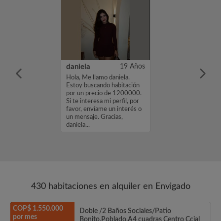
35 Años
daniela
19 Años
 Medellín por
Hola, Me llamo daniela.
 estoy
Estoy buscando habitación
go cerca de
por un precio de 1200000.
nvigado o Belén.
Si te interesa mi perfil, por
er de Dios y mi
favor, envíame un interés o
mportante para
un mensaje. Gracias,
 espero poder
daniela...
430 habitaciones en alquiler en Envigado
COP$ 1.550.000
Doble /2 Baños Sociales/Patio
por mes
Bonito.Poblado.A4 cuadras Centro Ccial