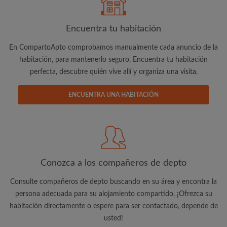
Encuentra tu habitación
En CompartoApto comprobamos manualmente cada anuncio de la
habitación, para mantenerlo seguro. Encuentra tu habitación
perfecta, descubre quién vive allí y organiza una visita.
Dirección de correo electrónico
ENCUENTRA UNA HABITACIÓN
Contraseña
He leído, entendido y acepto las
Términos y Condiciones
y reconocer la
Política de confidencialidad
Conozca a los compañeros de depto
CREAR PERFIL
Consulte compañeros de depto buscando en su área y encontra la
persona adecuada para su alojamiento compartido. ¡Ofrezca su
Quiero recibir ofertas exclusivas y actualizaciones de la
cuenta vía e-mail
habitación directamente o espere para ser contactado, depende de
usted!