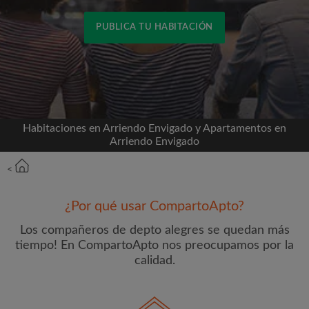
PUBLICA TU HABITACIÓN
Conéctate a través de Facebook
Nunca publicaremos en su línea de tiempo sin su
permiso
Habitaciones en Arriendo Envigado y Apartamentos en
Arriendo Envigado
O
<
Alquiler mensual máximo (COP$)
¿Por qué usar CompartoApto?
Los compañeros de depto alegres se quedan más
Nombre
tiempo! En CompartoApto nos preocupamos por la
calidad.