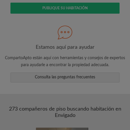
PUBLIQUE SU HABITACIÓN
Busca lo que es importante para ti
Vea piezas y compañeros de depto
Guarda sus búsquedas
Estamos aquí para ayudar
Recibir alertas de nuevos emparejamientos
CompartoApto están aquí con herramientas y consejos de expertos
de las habitaciones
para ayudarle a encontrar la propiedad adecuada.
Realiza solicitudes de visitas
Dile a los compañeros de depto y
Consulta las preguntas frecuentes
propietarios exactamente lo que está
buscando
273 compañeros de piso buscando habitación en
Envigado