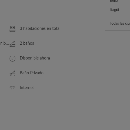
Bello
Itagüí
Todas las ci
3 habitaciones en total
le/s
2 baños
Disponible ahora
Baño Privado
Internet