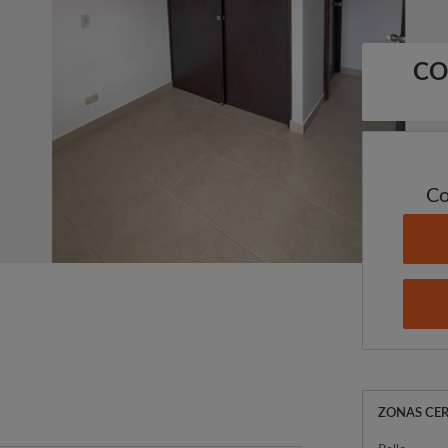
CO
Co
ZONAS CE