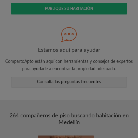
PUBLIQUE SU HABITACIÓN
Busca lo que es importante para ti
Vea piezas y compañeros de depto
Guarda sus búsquedas
Recibir alertas de nuevos emparejamientos
de las habitaciones
Estamos aquí para ayudar
Realiza solicitudes de visitas
CompartoApto están aquí con herramientas y consejos de expertos
Dile a los compañeros de depto y
para ayudarle a encontrar la propiedad adecuada.
propietarios exactamente lo que está
buscando
Consulta las preguntas frecuentes
264 compañeros de piso buscando habitación en
Medellín