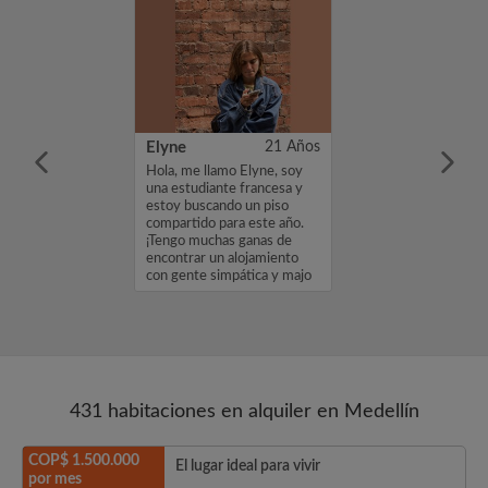
ndrés Felipe
18 Años
Elyne
21 Años
 Social y
Hola, me llamo Elyne, soy
 empleado,
una estudiante francesa y
able, muy
estoy buscando un piso
onrado y
compartido para este año.
si es muy bueno
¡Tengo muchas ganas de
la habitación
encontrar un alojamiento
ente no sea
con gente simpática y majo
ebe s...
para...
431 habitaciones en alquiler en Medellín
COP$ 1.500.000
El lugar ideal para vivir
por mes