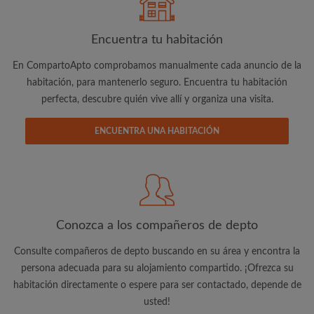
Encuentra tu habitación
En CompartoApto comprobamos manualmente cada anuncio de la
Dirección de correo electrónico
habitación, para mantenerlo seguro. Encuentra tu habitación
perfecta, descubre quién vive allí y organiza una visita.
Contraseña
ENCUENTRA UNA HABITACIÓN
He leído, entendido y acepto las
Términos y Condiciones
y reconocer la
Política de confidencialidad
CREAR PERFIL
Conozca a los compañeros de depto
Quiero recibir ofertas exclusivas y actualizaciones de la
cuenta vía e-mail
Consulte compañeros de depto buscando en su área y encontra la
persona adecuada para su alojamiento compartido. ¡Ofrezca su
habitación directamente o espere para ser contactado, depende de
usted!