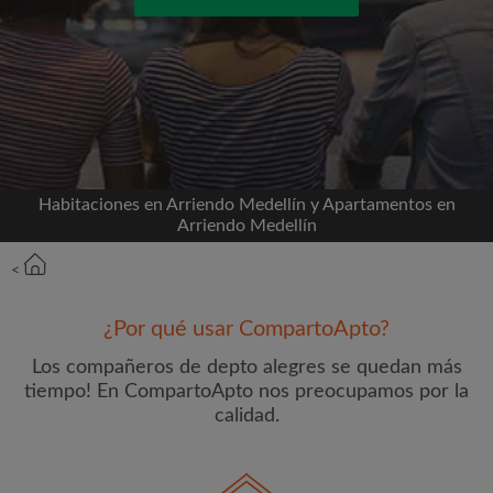
Conéctate a través de Facebook
Nunca publicaremos en su línea de tiempo sin su
permiso
O
Habitaciones en Arriendo Medellín y Apartamentos en
Arriendo Medellín
Alquiler mensual máximo (COP$)
<
Nombre
¿Por qué usar CompartoApto?
Los compañeros de depto alegres se quedan más
tiempo! En CompartoApto nos preocupamos por la
calidad.