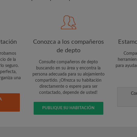
CREA
Quiero recibir ofertas excl
cuenta vía e-mail
itación
Conozca a los compañeros
Estamo
de depto
probamos
Compar
io de la
herramien
Consulte compañeros de depto
lo seguro.
para ayudar
buscando en su área y encontra la
perfecta,
persona adecuada para su alojamiento
organiza una
compartido. ¡Ofrezca su habitación
directamente o espere para ser
contactado, depende de usted!
Con
A
PUBLIQUE SU HABITACIÓN