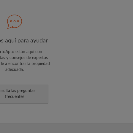
R PERFIL
usivas y actualizaciones de la
s aquí para ayudar
toApto están aquí con
tas y consejos de expertos
le a encontrar la propiedad
adecuada.
sulta las preguntas
frecuentes