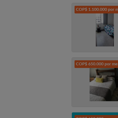
COP$ 1.100.000 por 
COP$ 650.000 por me