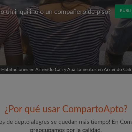
o un inquilino o un compañero de piso?
PUBLI
Nombre
és de Facebook
línea de tiempo sin su
iso
 habitacion
Habitaciones en Arriendo Cali y Apartamentos en Arriendo Cali
tante para ti
ros de depto
s
Dirección de correo electr
uevos emparejamientos
¿Por qué usar CompartoApto?
Contraseña
visitas
s de depto y
s de depto alegres se quedan más tiempo! En Co
nte lo que está
He leído, entendido y ace
preocupamos por la calidad.
reconocer la
Política de conf