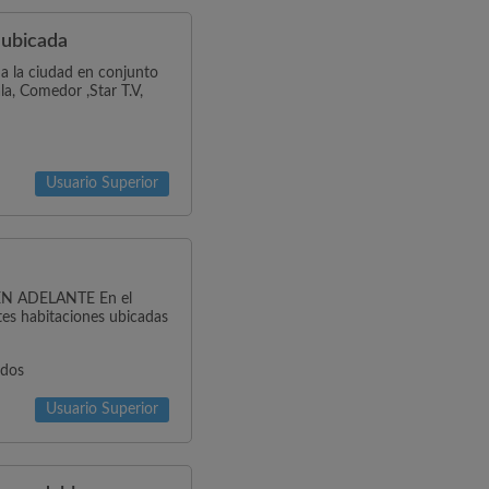
 ubicada
 a la ciudad en conjunto
la, Comedor ,Star T.V,
Usuario Superior
N ADELANTE En el
tes habitaciones ubicadas
idos
Usuario Superior