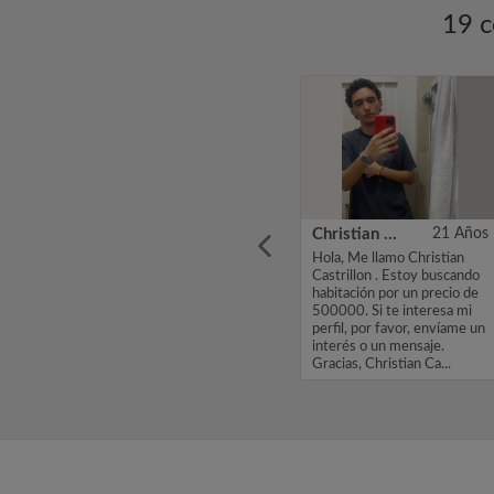
19 c
6 Años
Alberto
43 Años
Christian Castrillon
21 Años
. Estoy
Habitación limpia, acogedora
Hola, Me llamo Christian
por un
y dinámica...
Castrillon . Estoy buscando
e
habitación por un precio de
 favor,
500000. Si te interesa mi
 un
perfil, por favor, envíame un
a...
interés o un mensaje.
Gracias, Christian Ca...