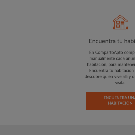
buscando
Encuentra tu hab
En CompartoApto com
manualmente cada anunc
habitación, para mantener
Encuentra tu habitación 
descubre quién vive allí y 
visita.
ENCUENTRA UN
HABITACIÓN