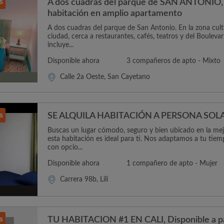
s
A dos cuadras del parque de SAN ANTONIO,
habitación en amplio apartamento
A dos cuadras del parque de San Antonio. En la zona cultur
ciudad, cerca a restaurantes, cafés, teatros y del Boulevar
incluye...
Disponible ahora
3 compañeros de apto - Mixto
Calle 2a Oeste, San Cayetano
s
SE ALQUILA HABITACIÓN A PERSONA SOL
Buscas un lugar cómodo, seguro y bien ubicado en la mejo
esta habitación es ideal para ti. Nos adaptamos a tu tie
con opcio...
Disponible ahora
1 compañero de apto - Mujer
Carrera 98b, Lili
s
TU HABITACION #1 EN CALI, Disponible a pa