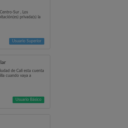
Centro-Sur , Los
tación(es) privada(s) la
Usuario Superior
lar
ciudad de Cali esta cuenta
illa cuando vaya a
Usuario Básico