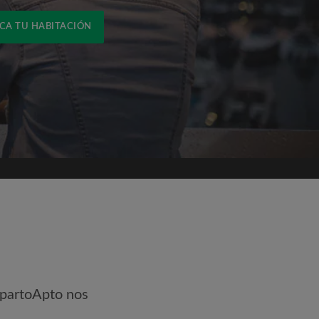
CA TU HABITACIÓN
ónico
mpartoApto nos
pto las
Términos y Condiciones
y
idencialidad